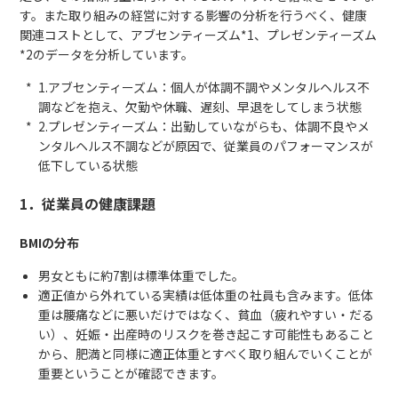
す。また取り組みの経営に対する影響の分析を行うべく、健康
関連コストとして、アブセンティーズム*1、プレゼンティーズム
*2のデータを分析しています。
1.アブセンティーズム：個人が体調不調やメンタルヘルス不
調などを抱え、欠勤や休職、遅刻、早退をしてしまう状態
2.プレゼンティーズム：出勤していながらも、体調不良やメ
ンタルヘルス不調などが原因で、従業員のパフォーマンスが
低下している状態
1．従業員の健康課題
BMIの分布
男女ともに約7割は標準体重でした。
適正値から外れている実績は低体重の社員も含みます。低体
重は腰痛などに悪いだけではなく、貧血（疲れやすい・だる
い）、妊娠・出産時のリスクを巻き起こす可能性もあること
から、肥満と同様に適正体重とすべく取り組んでいくことが
重要ということが確認できます。