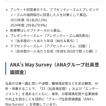
アンケート回答者のうち、アブセンティーズムとプレゼンテ
ィーズムの設問両方に回答した人を対象として算出。
2023年度: 351名(92.1%)
2024年度: 295名(78.9%)
医療費はレセプトデータから算出。
プレゼンティーズム＝［プレゼンティーズム損失割合］
×［各年度の一人当たり年収（給与＆賞与）］
アブセンティーズム＝［アブセンティーズム（日数）］
×［各年度の一人当たり日収（年収を365日で割った額）］
ANA’s Way Survey（ANAグループ社員意
識調査）
社員の仕事へ臨む想いや姿勢、職場満足度などを定点観測、分
析・改善することで、「ES（社員満足度）」および「エンゲー
ジメント」を高めるとともに、毎年、お客様満足度や企業価値
の向上を図ることを目的に「グループ社員意識調査（ANA’s
Way Survey）」を実施しています。