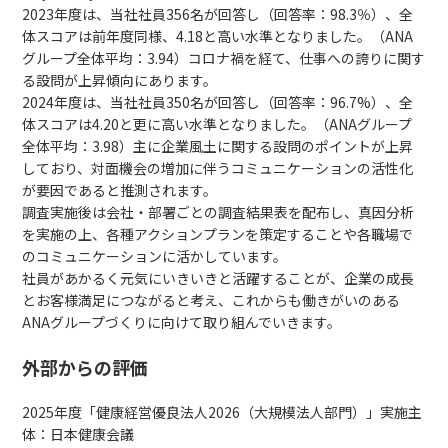
2023年度は、当社社員356名が回答し（回答率：98.3％）、全
体スコアは前年度同様、4.18と高い水準となりました。（ANA
グループ全体平均：3.94）コロナ禍を経て、仕事への誇りに関す
る設問が上昇傾向にあります。
2024年度は、当社社員350名が回答し（回答率：96.7%）、全
体スコアは4.20と更に高い水準となりました。（ANAグループ
全体平均：3.98）主に企業風土に関する設問のポイントが上昇
しており、対面機会の増加に伴うコミュニケーションの活性化
が要因であると推測されます。
調査実施後は会社・部署ごとの調査結果表を配布し、真因分析
を実施の上、各種アクションプランを策定することや各職場で
のコミュニケーションに活かしています。
社員があかるく元気にいきいきと活躍することが、企業の成長
とお客様満足につながると考え、これからも働きがいのある
ANAグループづくりに向けて取り組んでいきます。
外部からの評価
2025年度「健康経営優良法人2026（大規模法人部門）」実施主
体：日本健康会議