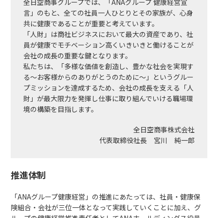
全日空商事グループでは、「ANAグループ 健康経営宣
言」のもと、全ての社員一人ひとりとその家族が、心身
共に健康であることが重要と考えています。
「人財」は商社ビジネスにおいて最大の資産であり、社
員が健康でモチベーション高くいきいきと働けることが
会社の成長の重要な鍵となります。
私たちは、「多様な価値を創造し、豊かな社会を実現す
る～お客様からのありがとうのために～」というグルー
プミッションを達成するため、会社の成長を支える「人
財」が最大限力を発揮し仕事に取り組んでいける職場環
境の構築を目指します。
全日空商事株式会社
代表取締役社長 宮川 純一郎
推進体制
「ANAグループ健康経営」の推進にあたっては、社員・健康保
険組合・会社が三位一体となって実践していくことに加え、グ
ループの健康経営推進責任者としてANAホールディングス役員