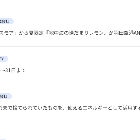
株式会社
スモア」から夏限定『地中海の陽だまりレモン』が羽田空港ANA 
EY
～31日まで
式会社
『これまで捨てられていたものを、使えるエネルギーとして活用す