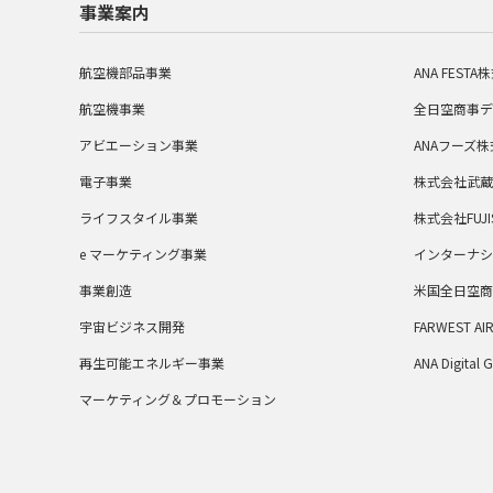
事業案内
航空機部品事業
ANA FEST
航空機事業
全日空商事デ
アビエーション事業
ANAフーズ
電子事業
株式会社武蔵
ライフスタイル事業
株式会社FUJI
e マーケティング事業
インターナシ
事業創造
米国全日空商
宇宙ビジネス開発
FARWEST AIR
再生可能エネルギー事業
ANA Digita
マーケティング＆プロモーション