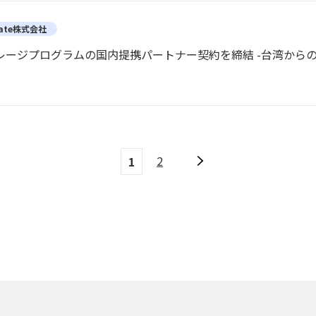
 Gate株式会社
航空とマイレージプログラムの国内提携パートナー契約を締結 -台
2
1