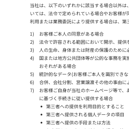
当社は、以下のいずれかに該当する場合以外は
いては、法令で定められている場合やお客様が
利用または業務委託により提供する場合は、第
1)
お客様ご本人の同意がある場合
2)
法令で許容される範囲において開示、提供
3)
人の生命、身体または財産の保護のために
4)
国または地方公共団体等が公的な事務を実
おそれがある場合
5)
統計的なデータ(お客様ご本人を識別できな
6)
合併、会社分割、営業譲渡その他の事由に
7)
お客様ご自身が当社のホームページ等で、
に基づく手続きに従い提供する場合
第三者への提供を利用目的とすること
第三者へ提供される個人データの項目
第三者へ提供の手段または方法