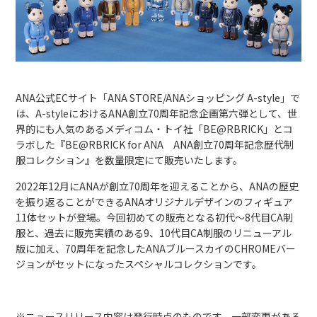
ANA公式ECサイト「ANA STORE/ANAショッピング A-style」で
は、A-styleにおけるANA創立70周年記念企画第六弾として、世
界的にも人気のあるメディコム・トイ社「BE@RBRICK」とコ
ラボした『BE@RBRICK for ANA ANA創立70周年記念歴代制
服コレクション』を数量限定にて販売いたします。
2022年12月にANAが創立70周年を迎えることから、ANAの歴史
を振り返ることができるANAオリジナルデザインのフィギュア
11体セットが登場。今回初めての販売となる初代～8代目CA制
服と、過去に販売実績のある9、10代目CA制服のリニューアル
版に加え、70周年を記念したANAブルースカイのCHROMEバー
ジョンがセットになったスペシャルコレクションです。
※ニュースリリース内容は発行時点のものです。一部変更がある