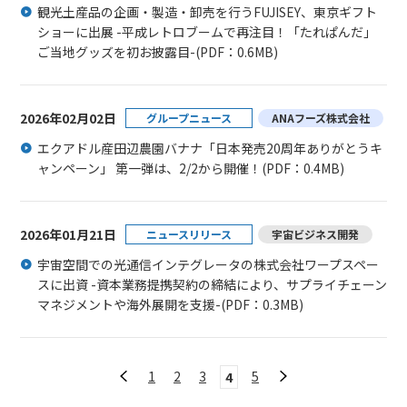
観光土産品の企画・製造・卸売を行うFUJISEY、東京ギフト
ショーに出展 -平成レトロブームで再注目！「たれぱんだ」
ご当地グッズを初お披露目-
(PDF：0.6MB)
2026年02月02日
グループニュース
ANAフーズ株式会社
エクアドル産田辺農園バナナ「日本発売20周年ありがとうキ
ャンペーン」 第一弾は、2/2から開催！
(PDF：0.4MB)
2026年01月21日
ニュースリリース
宇宙ビジネス開発
宇宙空間での光通信インテグレータの株式会社ワープスペー
スに出資 -資本業務提携契約の締結により、サプライチェーン
マネジメントや海外展開を支援-
(PDF：0.3MB)
1
2
3
5
4